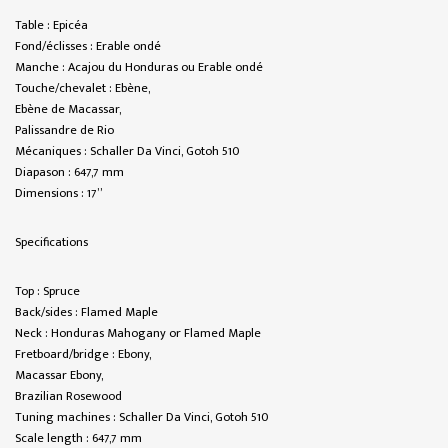
Table : Epicéa
Fond/éclisses : Erable ondé
Manche : Acajou du Honduras ou Erable ondé
Touche/chevalet : Ebène,
Ebène de Macassar,
Palissandre de Rio
Mécaniques : Schaller Da Vinci, Gotoh 510
Diapason : 647,7 mm
Dimensions : 17”
Specifications
Top : Spruce
Back/sides : Flamed Maple
Neck : Honduras Mahogany or Flamed Maple
Fretboard/bridge : Ebony,
Macassar Ebony,
Brazilian Rosewood
Tuning machines : Schaller Da Vinci, Gotoh 510
Scale length : 647,7 mm